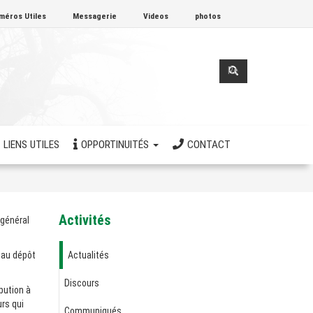
méros Utiles
Messagerie
Videos
photos
Formulaire
de
Rechercher
recherche
LIENS UTILES
OPPORTINUITÉS
CONTACT
Activités
 général
 au dépôt
Actualités
Discours
bution à
urs qui
Communiqués