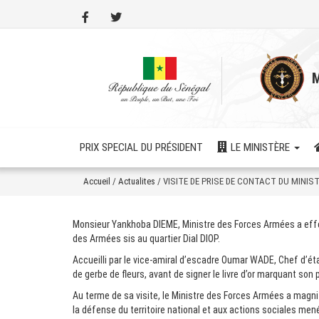
Aller
au
contenu
principal
M
PRIX SPECIAL DU PRÉSIDENT
LE MINISTÈRE
Accueil
/
Actualites
/
VISITE DE PRISE DE CONTACT DU MINIS
Monsieur Yankhoba DIEME, Ministre des Forces Armées a effect
des Armées sis au quartier Dial DIOP.
Accueilli par le vice-amiral d’escadre Oumar WADE, Chef d’é
de gerbe de fleurs, avant de signer le livre d’or marquant so
Au terme de sa visite, le Ministre des Forces Armées a magnif
la défense du territoire national et aux actions sociales mené