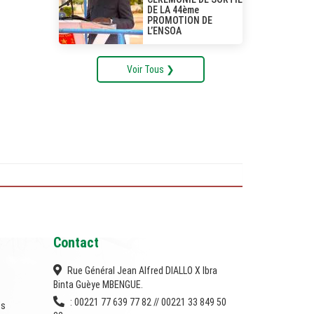
DE LA 44ème
PROMOTION DE
L’ENSOA
Voir Tous ❯
Contact
Rue Général Jean Alfred DIALLO X Ibra
Binta Guèye MBENGUE.
: 00221 77 639 77 82 // 00221 33 849 50
es