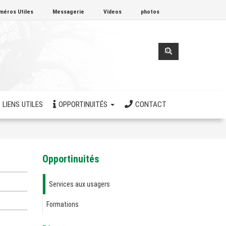
méros Utiles
Messagerie
Videos
photos
Formulaire
de
Rechercher
recherche
LIENS UTILES
OPPORTINUITÉS
CONTACT
Opportinuités
Services aux usagers
Formations