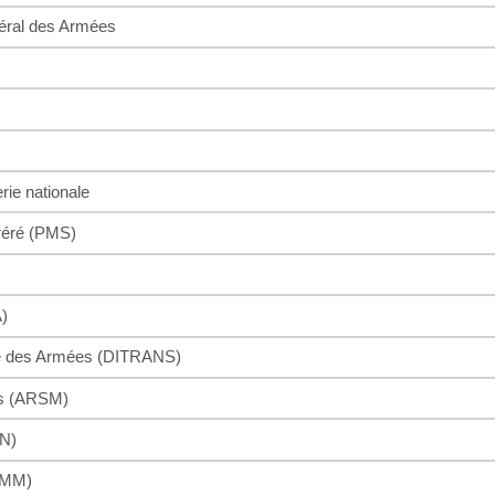
énéral des Armées
rie nationale
oréré (PMS)
A)
que des Armées (DITRANS)
res (ARSM)
EN)
FIMM)