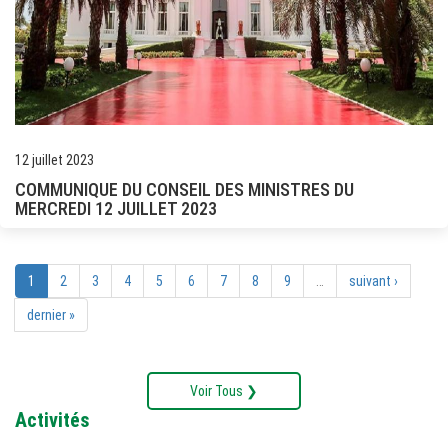
12 juillet 2023
COMMUNIQUE DU CONSEIL DES MINISTRES DU
MERCREDI 12 JUILLET 2023
1
2
3
4
5
6
7
8
9
…
suivant ›
dernier »
Voir Tous ❯
Activités