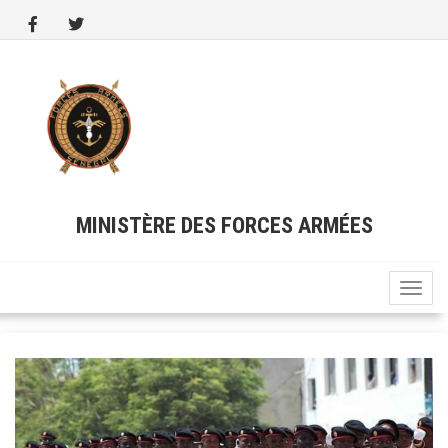
Aller
au
contenu
principal
MINISTÈRE DES FORCES ARMÉES
Toggle
naviga