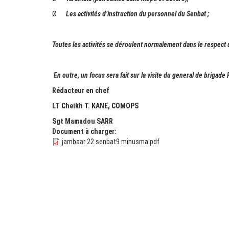
Ø
Les activités d’instruction du personnel du Senbat ;
Toutes les activités se déroulent normalement dans le respec
En outre, un focus sera fait sur la visite du general de briga
Rédacteur en chef
LT Cheikh T. KANE, COMOPS
Sgt Mamadou SARR
Document à charger:
jambaar
jambaar 22 senbat9 minusma.pdf
22
senbat9
minusma.pdf