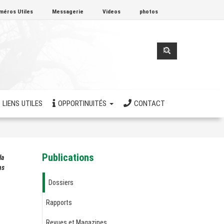
méros Utiles
Messagerie
Videos
photos
Formulaire
de
Rechercher
recherche
LIENS UTILES
OPPORTINUITÉS
CONTACT
Publications
la
ns
Dossiers
Rapports
Revues et Magazines