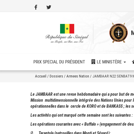
Aller
au
contenu
principal
M
PRIX SPECIAL DU PRÉSIDENT
LE MINISTÈRE
Accueil
/
Dossiers
/
Armees Nation
/
JAMBAAR N22 SENBAT9
Le JAMBAAR est une revue hebdomadaire qui a pour but de mettr
Mission
multidimensionnelle intégrée des Nations Unies pour la
opérationnelles dans le
cercle de KORO et de BANKASS ; les séa
Les activités qui ont marqué cette semaine sont les suivantes :
Les opérations courantes avec « Buffalo » (engagement de deux
Ø
Tarantula (patrouilles dans Mopti et Sévaré);