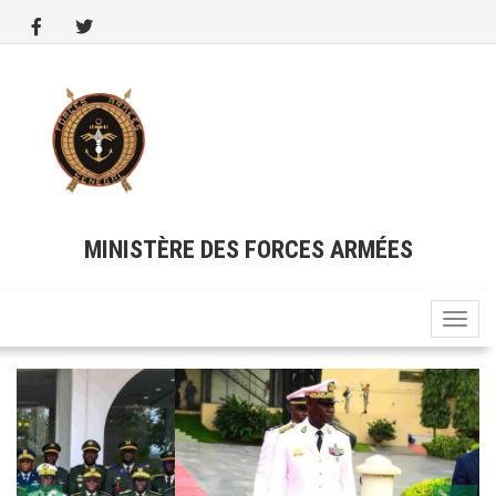
Aller
au
contenu
principal
MINISTÈRE DES FORCES ARMÉES
Toggle
naviga