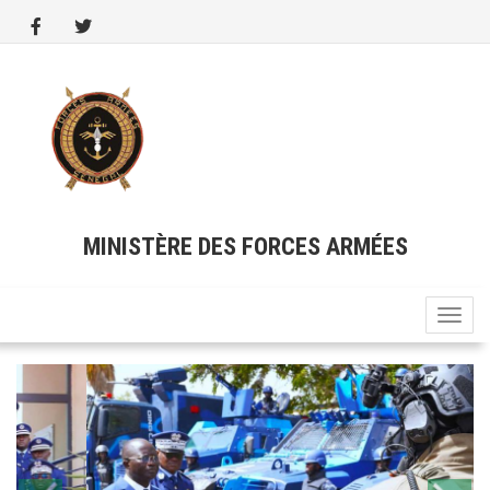
Aller
au
contenu
principal
MINISTÈRE DES FORCES ARMÉES
Toggle
naviga