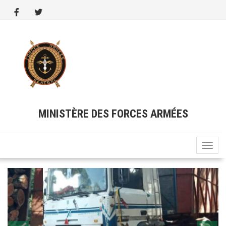
Aller
au
contenu
principal
MINISTÈRE DES FORCES ARMÉES
Toggle
naviga