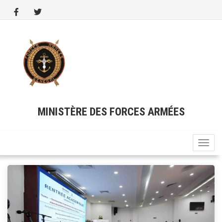
Aller
au
contenu
principal
MINISTÈRE DES FORCES ARMÉES
Toggle
naviga